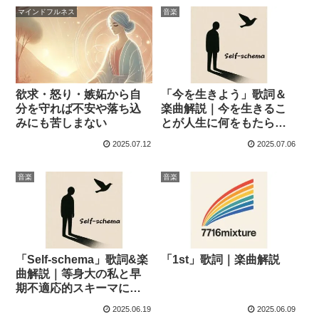
マインドフルネス
音楽
欲求・怒り・嫉妬から自
「今を生きよう」歌詞＆
分を守れば不安や落ち込
楽曲解説｜今を生きるこ
みにも苦しまない
とが人生に何をもたらす
か
2025.07.12
2025.07.06
音楽
音楽
「Self-schema」歌詞&楽
「1st」歌詞｜楽曲解説
曲解説｜等身大の私と早
期不適応的スキーマにつ
いて
2025.06.19
2025.06.09